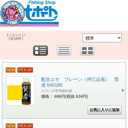
1 / 1ページ
（全16件）
NEW
PICK UP
配合エサ ブレーン（押江込蔵） 賢
者 640188
カワハギ専用爆釣液
価格： 686円(税抜 624円)
NEW
PICK UP