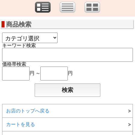
商品検索
キーワード検索
価格帯検索
円 ～
円
お店のトップへ戻る
カートを見る