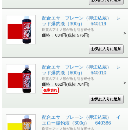
配合エサ ブレーン（押江込蔵） レ
ッド爆釣液（300g） 640119
良質のアミノ酸が魚を引き寄せる
価格： 634円(税抜 576円)
配合エサ ブレーン（押江込蔵） レ
ッド爆釣液（600g） 640010
良質のアミノ酸が魚を引き寄せる
価格： 862円(税抜 784円)
在庫切れ
配合エサ ブレーン（押江込蔵） イ
エロー爆釣液（300g） 640386
良質のアミノ酸が魚を引き寄せる