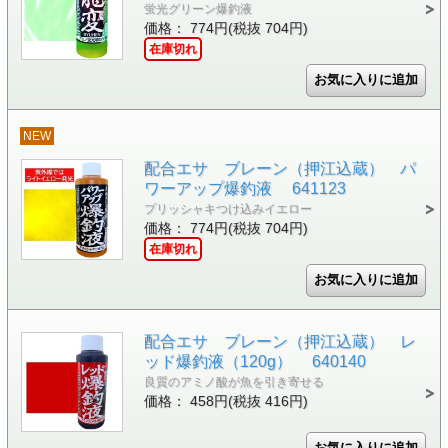
蛍光グリーン爆釣液
価格： 774円(税抜 704円)
在庫切れ
NEW
配合エサ ブレーン（押江込蔵） パ
ワーアップ爆釣液 641123
プリッシャキつけ込みイエロー
価格： 774円(税抜 704円)
在庫切れ
配合エサ ブレーン（押江込蔵） レ
ッド爆釣液（120g） 640140
良質のアミノ酸が魚を引き寄せる
価格： 458円(税抜 416円)