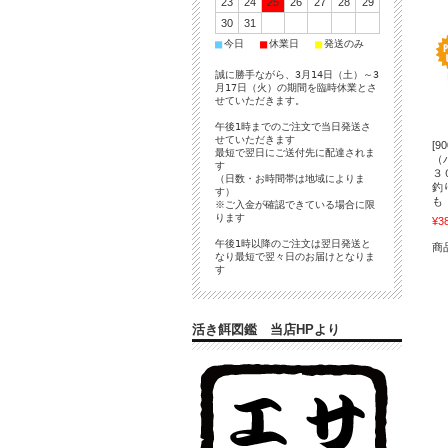
23
24
25
26
27
28
29
30
31
■
■
■
今日
休業日
発送のみ
誠に勝手ながら、3月14日（土）～3
月17日（火）の期間を臨時休業とさ
せていただきます。
午後1時までのご注文で当日発送さ
せていただきます
[
最短で翌日にご送付先に配達されま
（
す
３
（日数・お時間帯は地域によりま
釣
す）
も
※ご入金が確認できている場合に限
ります
¥3
午後1時以降のご注文は翌日発送と
商
なり最短で翌々日のお届けとなりま
す
活き餌図鑑 当店HPより