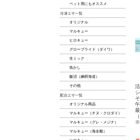
ペット用にもオススメ
冷凍エサ一覧
オリジナル
マルキュー
ヒロキュー
グローブライド（ダイワ）
生ミック
魚かし
飯沼（練餌海道）
その他
活
シ
配合エサ一覧
そ
午
オリジナル商品
最
マルキュー（チヌ・クロダイ）
（
※
マルキュー（グレ・メジナ）
マルキュー（海全般）