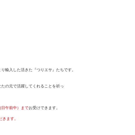
より輸入した
活きた『つりエサ』たちです。
なたの元で活躍してくれることを祈っ
前日午前中）まで
お受けできます。
だきます。