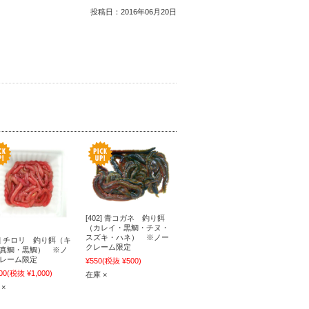
投稿日：
2016年06月20日
[402] 青コガネ 釣り餌
（カレイ・黒鯛・チヌ・
スズキ・ハネ） ※ノー
42] チロリ 釣り餌（キ
クレーム限定
真鯛・黒鯛） ※ノ
レーム限定
¥550
(税抜 ¥500)
00
(税抜 ¥1,000)
在庫 ×
 ×