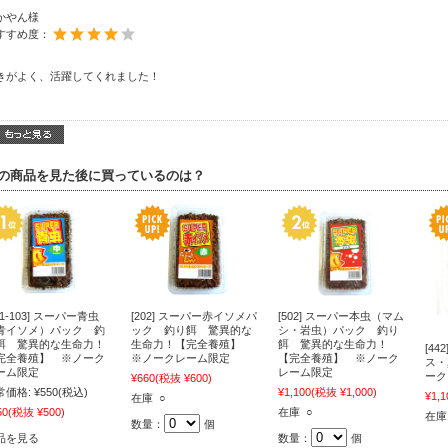
かやん様
すすめ度：
きがよく、活躍してくれました！
の商品を見た後に買っているのは？
01-103] スーパー青虫
[202] スーパー赤イソメパ
[502] スーパー本虫（マム
青イソメ）パック 釣
ック 釣り餌 驚異的な
シ・岩虫）パック 釣り
餌 驚異的な生命力！
生命力！【完全養殖】
餌 驚異的な生命力！
[4
完全養殖】 ※ノーク
※ノークレーム限定
【完全養殖】 ※ノーク
ス・
ーム限定
レーム限定
ーク
¥660
(税抜 ¥600)
常価格:
¥550
(税込)
¥1,100
(税抜 ¥1,000)
¥1,1
在庫 ○
50
(税抜 ¥500)
在庫 ○
在庫
数量：
個
品を見る
数量：
個