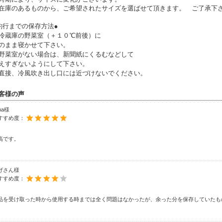
庫のあるものから、ご希望されたサイズを選ばせて頂きます。 ご了承下
釣行までの保存方法●
冷蔵庫の野菜室（＋１０℃前後）に
のまま寝かせて下さい。
野菜室がない場合は、新聞紙にくるむなどして
えすぎないようにして下さい。
直接、冷風吹き出し口には近づけないでください。
客様の声
ma様
すすめ度：
高です。
げさん様
すすめ度：
品を受け取った時から使用する時までは全く問題はなかったが、余った分を保存していたも