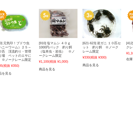
900] 元気印！ブドウ虫
[910] 塩マムシ ４０ｇ
[621-623] 岩ガニ １０匹セ
[4
ハニーワーム）２５～
1000円パック 釣り餌
ット 釣り餌 ※ノーク
クレ
０匹 渓流釣り・管理
（塩本虫・岩虫） ※ノ
レーム限定
¥1,1
り場 ペットのエサに
ークレーム限定
¥330
(税抜 ¥300)
在庫
 ※ノークレーム限定
¥1,100
(税抜 ¥1,000)
商品を見る
85
(税抜 ¥350)
商品を見る
品を見る