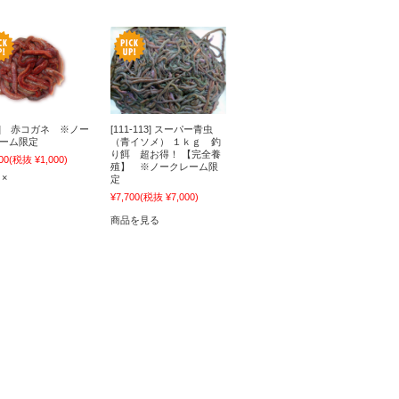
12] 赤コガネ ※ノー
[111-113] スーパー青虫
ーム限定
（青イソメ） １ｋｇ 釣
り餌 超お得！ 【完全養
00
(税抜 ¥1,000)
殖】 ※ノークレーム限
 ×
定
¥7,700
(税抜 ¥7,000)
商品を見る