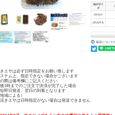
虫のサイ
ズ
[301]小
[302]中大
返品について
きエサは必ず日時指定をお願い致します
ステム上、指定できない場合がございます
の際は備考欄にご記入ください
後1時までのご注文で決済が完了した場合
短即日発送、翌日の到着となります
地域による）
活きエサは日時指定がない場合は発送できません