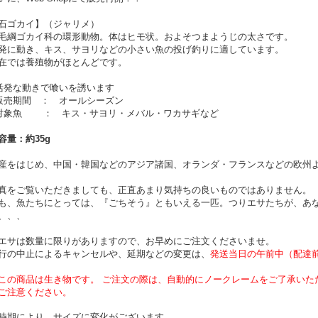
石ゴカイ】（ジャリメ）
毛綱ゴカイ科の環形動物。体はヒモ状。およそつまようじの太さです。
発に動き、キス、サヨリなどの小さい魚の投げ釣りに適しています。
在では養殖物がほとんどです。
活発な動きで喰いを誘います
販売期間 ： オールシーズン
対象魚 ： キス・サヨリ・メバル・ワカサギなど
容量：約35g
産をはじめ、中国・韓国などのアジア諸国、オランダ・フランスなどの欧州
真をご覧いただきましても、正直あまり気持ちの良いものではありません。
も、
魚たちにとっては、『ごちそう』ともいえる一匹。つりエサたちが、あ
、、、
エサは数量に限りがありますので、お早めにご注文くださいませ。
行の中止によるキャンセルや、延期などの変更は、
発送当日の午前中（配達
この商品は生き物です。 ご注文の際は、自動的にノークレームをご了承いた
注意ください。
時期により、サイズに変化がございます。