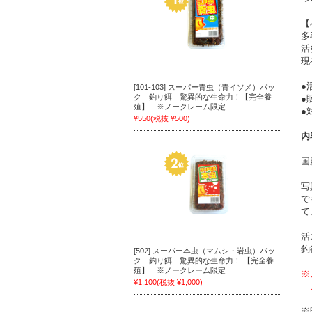
【
多
活
現
●
[101-103] スーパー青虫（青イソメ）パッ
ク 釣り餌 驚異的な生命力！【完全養
●
殖】 ※ノークレーム限定
●
¥550
(税抜 ¥500)
内
国
写
で
て
活
釣
[502] スーパー本虫（マムシ・岩虫）パッ
ク 釣り餌 驚異的な生命力！ 【完全養
殖】 ※ノークレーム限定
※
¥1,100
(税抜 ¥1,000)
ご
※