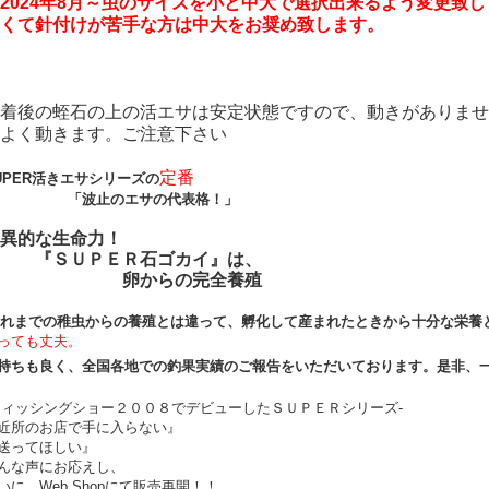
2024年8月～虫のサイズを小と中大で選択出来るよう変更致
くて針付けが苦手な方は中大をお奨め致します。
着後の蛭石の上の活エサは安定状態ですので、動きがありませ
よく動きます。ご注意下さい
定番
UPER活きエサシリーズの
「波止のエサの代表格！」
異的な生命力！
『ＳＵＰＥＲ石ゴカイ』は、
卵からの完全養殖
れまでの稚虫からの養殖とは違って、孵化して産まれたときから十分な栄養
っても丈夫。
持ちも良く、全国各地での釣果実績のご報告をいただいております。是非、
フィッシングショー２００８でデビューしたＳＵＰＥＲシリーズ-
近所のお店で手に入らない』
送ってほしい』
んな声にお応えし、
いに、Web Shopにて販売再開！！