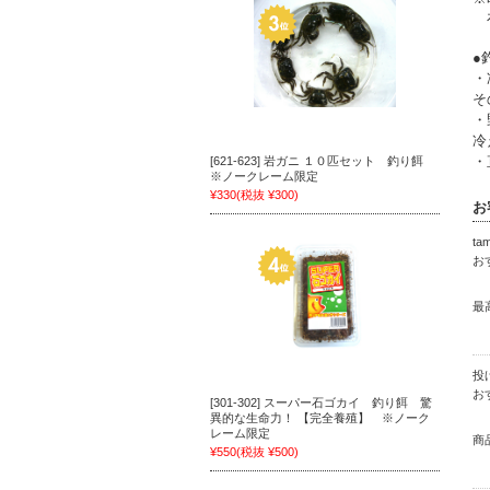
在
●
・
そ
・
冷
・
[621-623] 岩ガニ １０匹セット 釣り餌
※ノークレーム限定
¥330
(税抜 ¥300)
お
ta
お
最
投
お
[301-302] スーパー石ゴカイ 釣り餌 驚
異的な生命力！ 【完全養殖】 ※ノーク
レーム限定
商
¥550
(税抜 ¥500)