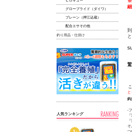
ヒロキュー
※
細
グローブライド（ダイワ）
ブレーン（押江込蔵）
配合エサその他
到
釣り用品・仕掛け
と
S
驚
こ
と
鈎
-
人気ランキング
『
『
そ
つ