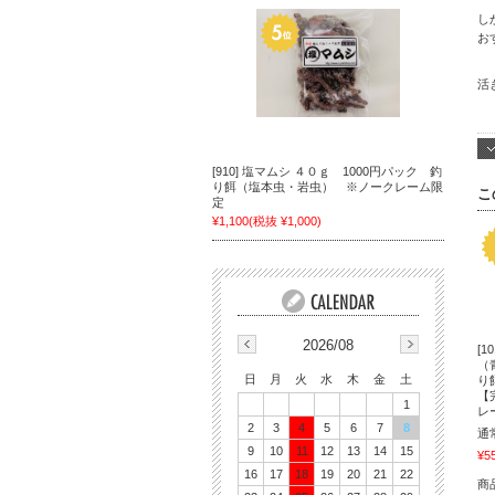
し
お
活
[910] 塩マムシ ４０ｇ 1000円パック 釣
り餌（塩本虫・岩虫） ※ノークレーム限
こ
定
¥1,100
(税抜 ¥1,000)
2026/08
[1
（
日
月
火
水
木
金
土
り
【
1
レ
2
3
4
5
6
7
8
通
9
10
11
12
13
14
15
¥5
16
17
18
19
20
21
22
商