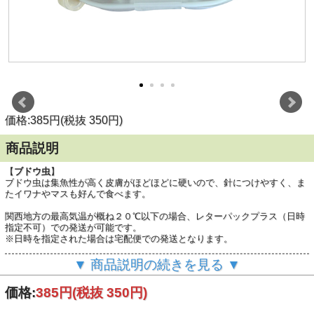
価格:385円(税抜 350円)
商品説明
【
ブドウ虫
】
ブドウ虫は集魚性が高く皮膚がほどほどに硬いので、針につけやすく、ま
たイワナやマスも好んで食べます。
関西地方の最高気温が概ね２０℃以下の場合、レターパックプラス（日時
指定不可）での発送が可能です。
※日時を指定された場合は宅配便での発送となります。
●渓流釣りに
▼ 商品説明の続きを見る ▼
●１個 ２６～３０匹入り (約７×４×３cm位のケース)
●販売期間 ： オールシーズン
価格:
385円
(税抜 350円)
●対象魚 ： ニジマス・ヤマメ・イワナなど
内容量：約50g