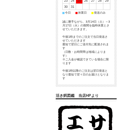
23
24
25
26
27
28
29
30
31
■
■
■
今日
休業日
発送のみ
誠に勝手ながら、3月14日（土）～3
月17日（火）の期間を臨時休業とさ
せていただきます。
午後1時までのご注文で当日発送さ
せていただきます
最短で翌日にご送付先に配達されま
す
（日数・お時間帯は地域によりま
す）
※ご入金が確認できている場合に限
ります
午後1時以降のご注文は翌日発送と
なり最短で翌々日のお届けとなりま
す
活き餌図鑑 当店HPより