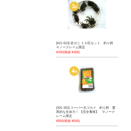
[621-623] 岩ガニ １０匹セット 釣り餌
※ノークレーム限定
¥330
(税抜 ¥300)
[301-302] スーパー石ゴカイ 釣り餌 驚
異的な生命力！ 【完全養殖】 ※ノーク
レーム限定
¥550
(税抜 ¥500)