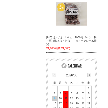
[910] 塩マムシ ４０ｇ 1000円パック 釣
り餌（塩本虫・岩虫） ※ノークレーム限
定
¥1,100
(税抜 ¥1,000)
2026/08
日
月
火
水
木
金
土
1
2
3
4
5
6
7
8
9
10
11
12
13
14
15
16
17
18
19
20
21
22