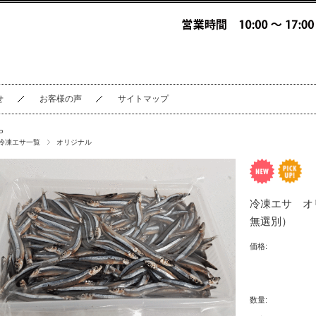
せ
お客様の声
サイトマップ
P
冷凍エサ一覧
オリジナル
冷凍エサ オ
無選別）
価格:
数量: