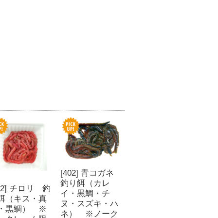
[402] 青コガネ
釣り餌（カレ
442] チロリ 釣
イ・黒鯛・チ
餌（キス・真
ヌ・スズキ・ハ
・黒鯛） ※
ネ） ※ノーク