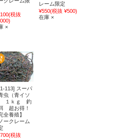
ークレーム限
レーム限定
¥550
(税抜 ¥500)
,100
(税抜
在庫 ×
,000)
庫 ×
11-113] スーパ
青虫（青イソ
） １ｋｇ 釣
餌 超お得！
完全養殖】
ノークレーム
定
,700
(税抜