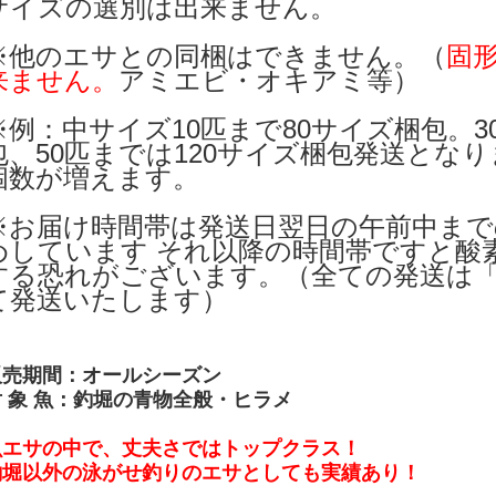
サイズの選別は出来ません。
※他のエサとの同梱はできません。（
固
来ません。
アミエビ・オキアミ等）
※例：中サイズ10匹まで80サイズ梱包。3
包、50匹までは120サイズ梱包発送となり
個数が増えます。
※お届け時間帯は発送日翌日の午前中ま
めしています それ以降の時間帯ですと酸
する恐れがございます。（全ての発送は
て発送いたします）
販売期間：オールシーズン
対 象 魚：釣堀の青物全般・ヒラメ
魚エサの中で、丈夫さではトップクラス！
釣堀以外の泳がせ釣りのエサとしても実績あり！