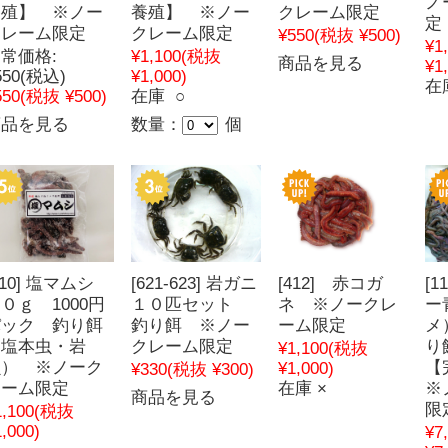
ノ
養殖】 ※ノー
養殖】 ※ノー
クレーム限定
定
クレーム限定
クレーム限定
¥550
(税抜 ¥500)
¥1
常価格:
¥1,100
(税抜
商品を見る
¥1
550
(税込)
¥1,000)
在
550
(税抜 ¥500)
在庫 ○
商品を見る
数量：
個
910] 塩マムシ
[621-623] 岩ガニ
[412] 赤コガ
[1
０ｇ 1000円
１０匹セット
ネ ※ノークレ
ー
パック 釣り餌
釣り餌 ※ノー
ーム限定
メ
（塩本虫・岩
クレーム限定
り
¥1,100
(税抜
虫） ※ノーク
【
¥1,000)
¥330
(税抜 ¥300)
レーム限定
在庫 ×
※
商品を見る
限
1,100
(税抜
,000)
¥7