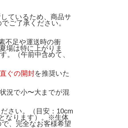
断しているため、商品サ
のでご了承ください。
素不足や運送時の衝
夏場は特に上がりま
す。（午前中含めて、
）
直ぐの開封
を推奨いた
状況で小〜大までが混
ださい。（目安：10cm
大となります）。※生体
ので、完全なお客様希望