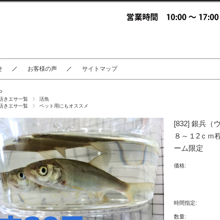
せ
お客様の声
サイトマップ
P
活きエサ一覧
活魚
活きエサ一覧
ペット用にもオススメ
[832] 銀
８～１2ｃｍ
ーム限定
価格:
時間指定:
数量: