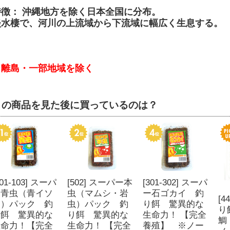
特徴： 沖縄地方を除く日本全国に分布。
淡水棲で、河川の上流域から下流域に幅広く生息する。
※離島・一部地域を除く
この商品を見た後に買っているのは？
101-103] スーパ
[502] スーパー本
[301-302] スーパ
ー青虫（青イソ
虫（マムシ・岩
ー石ゴカイ 釣
[
メ）パック 釣
虫）パック 釣
り餌 驚異的な
り
り餌 驚異的な
り餌 驚異的な
生命力！ 【完全
鯛
生命力！【完全
生命力！ 【完全
養殖】 ※ノー