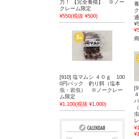
力！ 【完全養殖】 ※ノー
クレーム限定
¥550
(税抜 ¥500)
通
¥
¥
[910] 塩マムシ ４０ｇ 100
0円パック 釣り餌（塩本
[
虫・岩虫） ※ノークレー
４
ム限定
¥1,100
(税抜 ¥1,000)
¥
¥1