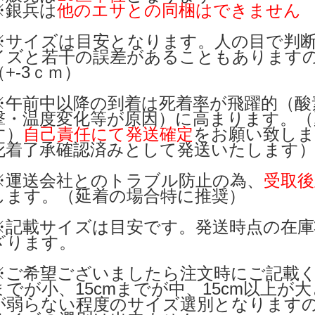
※銀兵は
他のエサとの同梱はできません
※サイズは目安となります。人の目で判
イズと若干の誤差があることもあります
（+-3ｃｍ）
※午前中以降の到着は死着率が飛躍的（酸
撃・温度変化等が原因）に高まります。（
す）
自己責任にて発送確定
をお願い致しま
死着了承確認済みとして発送いたします
※運送会社とのトラブル防止の為、
受取後
します。（延着の場合特に推奨）
※記載サイズは目安です。発送時点の在庫
ざります。
※ご希望ございましたら注文時にご記載く
までが小、15cmまでが中、15cm以上が
が弱らない程度のサイズ選別となります