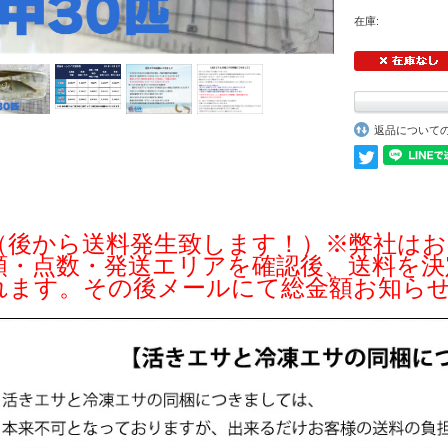
在庫:
返品について
（後から送料発生致します！）※弊社はお
類・点数・発送エリアを確認後、送料を決
れます。その後メールにて総金額お知ら