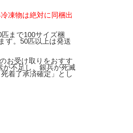
形冷凍物は絶対に同梱出
0匹まで100サイズ梱
ます。50匹以上は発送
でのお受け取りをおすす
素が不足し、銀兵が死滅
「死着了承済確定」とし