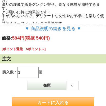
け。
濁りの煙幕で魚をグングン寄せ、鈴なり体験が期待できま
す。
アジ狙いに特に効果的です！
手が汚れないので、デリケートな女性やお子様にも楽しく使
え、
ファミリーフィッシングに最適です。
★内容量：1,000g★
▼ 商品説明の続きを見る ▼
価格:
594円
(税抜 540円)
[ポイント還元 5ポイント～]
注文
購入数：
個
在庫
○