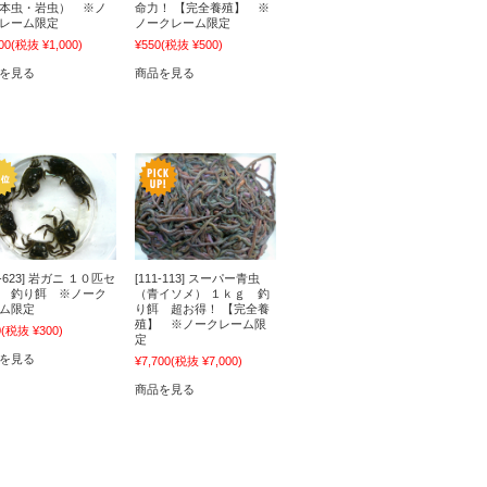
本虫・岩虫） ※ノ
命力！ 【完全養殖】 ※
レーム限定
ノークレーム限定
00
(税抜 ¥1,000)
¥550
(税抜 ¥500)
を見る
商品を見る
1-623] 岩ガニ １０匹セ
[111-113] スーパー青虫
 釣り餌 ※ノーク
（青イソメ） １ｋｇ 釣
ム限定
り餌 超お得！ 【完全養
殖】 ※ノークレーム限
0
(税抜 ¥300)
定
を見る
¥7,700
(税抜 ¥7,000)
商品を見る