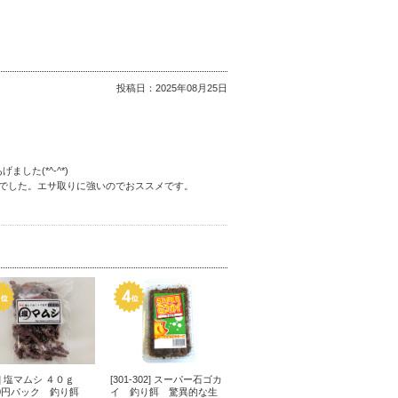
投稿日：
2025年08月25日
た(*^-^*)
でした。エサ取りに強いのでおススメです。
10] 塩マムシ ４０ｇ
[301-302] スーパー石ゴカ
00円パック 釣り餌
イ 釣り餌 驚異的な生