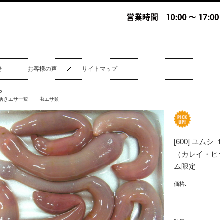
せ
お客様の声
サイトマップ
P
活きエサ一覧
虫エサ類
[600] ユ
（カレイ・ヒ
ム限定
価格: