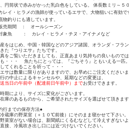
、円筒状で赤みがかった乳白色をしている。 体長数ミリ～５
カレイ・ヒラメの漁師が使っているエサで、大物狙いに有効で
底物釣りにも適しています。
販売期間 ： オールシーズン
●対象魚 ： カレイ・ヒラメ・チヌ・アイナメなど
産をはじめ、中国・韓国などのアジア諸国、オランダ・フラン
きた『つりエサ』たちです。
真をご覧いただきましても、正直あまり気持ちの良いものでは
でも・・・
魚たちにとっては、『ごちそう』ともいえる一匹。
してくれることを祈って・・・
エサは数量に限りがありますので、お早めにご注文くださいま
行の中止によるキャンセルや、延期などの変更は、
送当日の午前中（配達前日午前中）まで
お受けできます。
※時期により、サイズに変化がございます。
在庫のあるものから、ご希望されたサイズを選ばせて頂きます
釣行までの保存方法●
冷蔵庫の野菜室（＋１０℃前後）にそのまま寝かせて下さい。
野菜室がない場合は、新聞紙にくるむなどして冷えすぎないよ
直接、冷風吹き出し口には近づけないでください。