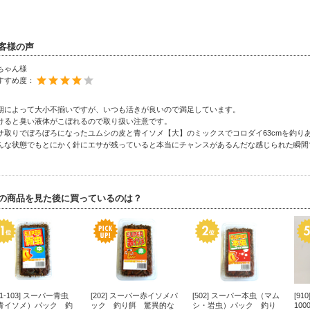
客様の声
ちゃん様
すすめ度：
期によって大小不揃いですが、いつも活きが良いので満足しています。
けると臭い液体がこぼれるので取り扱い注意です。
サ取りでぼろぼろになったユムシの皮と青イソメ【大】のミックスでコロダイ63cmを釣りあげまし
んな状態でもとにかく針にエサが残っていると本当にチャンスがあるんだな感じられた瞬間
の商品を見た後に買っているのは？
01-103] スーパー青虫
[202] スーパー赤イソメパ
[502] スーパー本虫（マム
[9
青イソメ）パック 釣
ック 釣り餌 驚異的な
シ・岩虫）パック 釣り
10