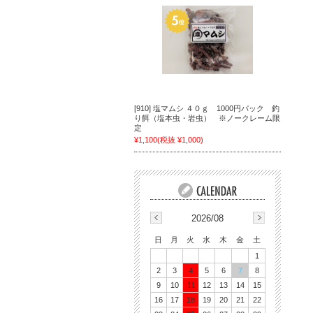
[910] 塩マムシ ４０ｇ 1000円パック 釣
り餌（塩本虫・岩虫） ※ノークレーム限
定
¥1,100
(税抜 ¥1,000)
2026/08
日
月
火
水
木
金
土
1
2
3
4
5
6
7
8
9
10
11
12
13
14
15
16
17
18
19
20
21
22