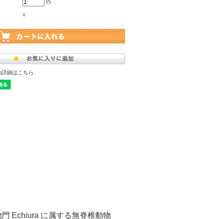
匹
○
の詳細はこちら
Echiura に属する無脊椎動物