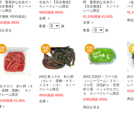
餌 驚異的な生命力！
生命力！【完全養殖】
餌 驚異的な生命力！
（塩
完全養殖】 ※ノーク
※ノークレーム限定
【完全養殖】 ※ノーク
ーク
ーム限定
レーム限定
¥660
(税抜 ¥600)
¥1,1
常価格:
¥550
(税込)
¥1,100
(税抜 ¥1,000)
在庫 ○
商品
50
(税抜 ¥500)
在庫 ○
数量：
個
品を見る
数量：
個
[402] 青コガネ 釣り餌
[900] 元気印！ブドウ虫
[62
（カレイ・黒鯛・チヌ・
（ハニーワーム）２５～
ット
スズキ・ハネ） ※ノー
３０匹 渓流釣り・管理
レー
442] チロリ 釣り餌（キ
クレーム限定
釣り場 ペットのエサに
・真鯛・黒鯛） ※ノ
¥33
も ※ノークレーム限定
クレーム限定
¥550
(税抜 ¥500)
商品
¥385
(税抜 ¥350)
,100
(税抜 ¥1,000)
在庫 ×
 ×
商品を見る