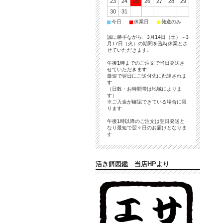
23
24
25
26
27
28
29
30
31
■
■
■
今日
休業日
発送のみ
誠に勝手ながら、3月14日（土）～3
月17日（火）の期間を臨時休業とさ
せていただきます。
午後1時までのご注文で当日発送さ
せていただきます
最短で翌日にご送付先に配達されま
す
（日数・お時間帯は地域によりま
す）
※ご入金が確認できている場合に限
ります
午後1時以降のご注文は翌日発送と
なり最短で翌々日のお届けとなりま
す
活き餌図鑑 当店HPより