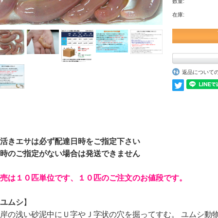
数量:
在庫:
返品について
活きエサは必ず配達日時をご指定下さい
時のご指定がない場合は発送できません
売は１０匹単位です、１０匹のご注文のお値段です。
ユムシ
】
岸の浅い砂泥中にＵ字やＪ字状の穴を掘ってすむ。 ユムシ動物門 