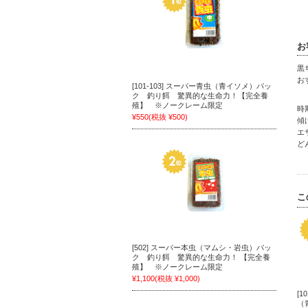
お
黒
お
[101-103] スーパー青虫（青イソメ）パッ
ク 釣り餌 驚異的な生命力！【完全養
殖】 ※ノークレーム限定
時
¥550
(税抜 ¥500)
傾
エ
ど
こ
[502] スーパー本虫（マムシ・岩虫）パッ
ク 釣り餌 驚異的な生命力！ 【完全養
殖】 ※ノークレーム限定
¥1,100
(税抜 ¥1,000)
[1
（