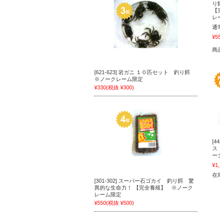
り
【
レ
通
¥5
商
[621-623] 岩ガニ １０匹セット 釣り餌
※ノークレーム限定
¥330
(税抜 ¥300)
[
ス
ー
¥1
在庫
[301-302] スーパー石ゴカイ 釣り餌 驚
異的な生命力！ 【完全養殖】 ※ノーク
レーム限定
¥550
(税抜 ¥500)