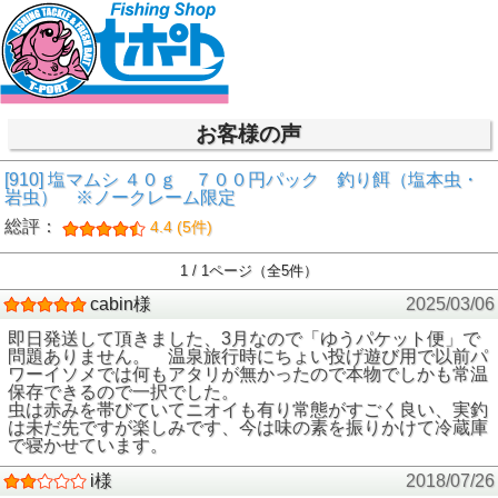
お客様の声
[910] 塩マムシ ４０ｇ ７００円パック 釣り餌（塩本虫・
岩虫） ※ノークレーム限定
総評：
4.4 (5件)
1 / 1ページ（全5件）
cabin様
2025/03/06
即日発送して頂きました、3月なので「ゆうパケット便」で
問題ありません。 温泉旅行時にちょい投げ遊び用で以前パ
ワーイソメでは何もアタリが無かったので本物でしかも常温
保存できるので一択でした。
虫は赤みを帯びていてニオイも有り常態がすごく良い、実釣
は未だ先ですが楽しみです、今は味の素を振りかけて冷蔵庫
で寝かせています。
i様
2018/07/26