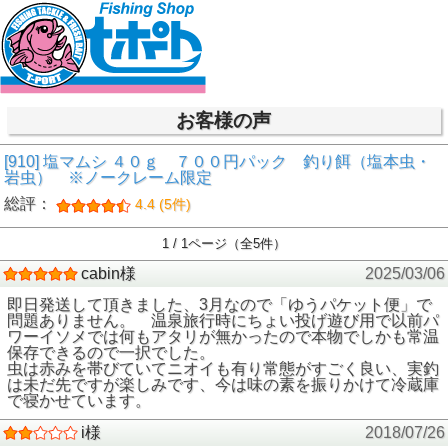
お客様の声
[910] 塩マムシ ４０ｇ ７００円パック 釣り餌（塩本虫・
岩虫） ※ノークレーム限定
総評：
4.4 (5件)
1 / 1ページ（全5件）
cabin様
2025/03/06
即日発送して頂きました、3月なので「ゆうパケット便」で
問題ありません。 温泉旅行時にちょい投げ遊び用で以前パ
ワーイソメでは何もアタリが無かったので本物でしかも常温
保存できるので一択でした。
虫は赤みを帯びていてニオイも有り常態がすごく良い、実釣
は未だ先ですが楽しみです、今は味の素を振りかけて冷蔵庫
で寝かせています。
i様
2018/07/26